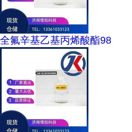
全氟辛基乙基丙烯酸酯98