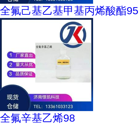
全氟己基乙基甲基丙烯酸酯95
全氟辛基乙烯98