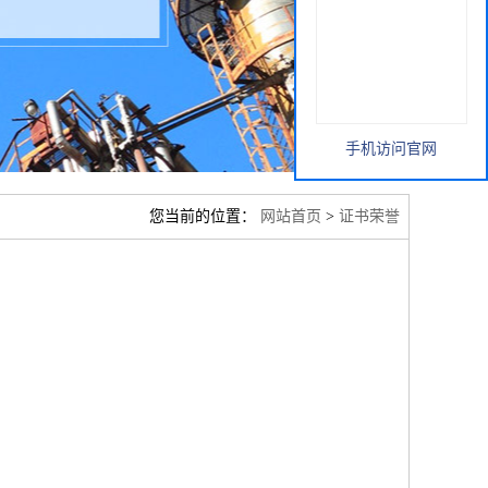
手机访问官网
您当前的位置：
网站首页
>
证书荣誉