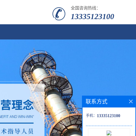
全国咨询热线：
13335123100
联系方式
手机：
13335123100