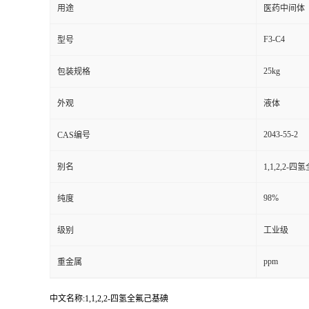
用途
医药中间体
F3-C4
型号
25kg
包装规格
外观
液体
2043-55-2
CAS编号
别名
1,1,2,2-
98%
纯度
级别
工业级
ppm
重金属
中文名称:1,1,2,2-四氢全氟己基碘