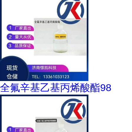
全氟辛基乙基丙烯酸酯98