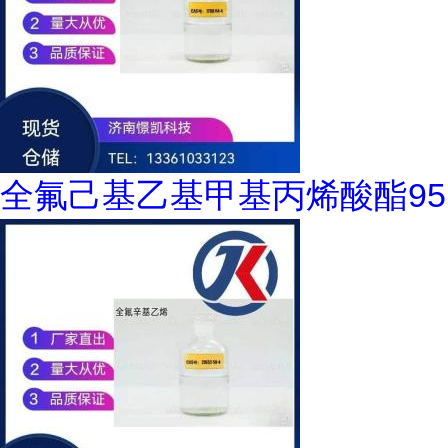
全氟己基乙基甲基丙烯酸酯95