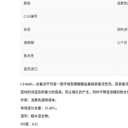
颜色
浅黄色
CAS编号
别名
涂料流
保质期
12个月
耐水性
是否进口
CF460H---含氟流平剂是一款环保型磷酸酯盐氟碳表面活性剂。
底材的润湿及附着力的提高，防止缩孔的产生，同时不降低涂膜的耐水
外观：浅黄色透明液体；
有效成分含量：35-40%；
溶剂：醇水混合物；
PH值：8-9；