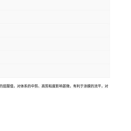
体系的屈服值，对体系的中剪、高剪粘度影响甚微，有利于涂膜的流平，对