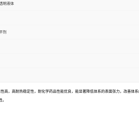
透明液体
平剂
其表面活性高，高耐热稳定性，耐化学药品性能优良，能显著降低体系的表面张力，改善
性。