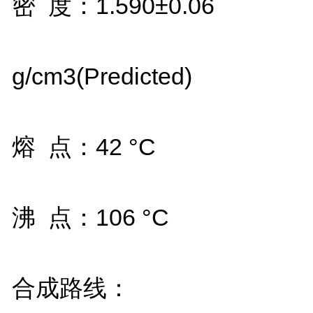
密
度：
1.590
±
0.06
g/cm3(Predicted)
熔
点：
42
°
C
沸
点：
106
°
C
合成路线：