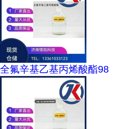
全氟辛基乙基丙烯酸酯98