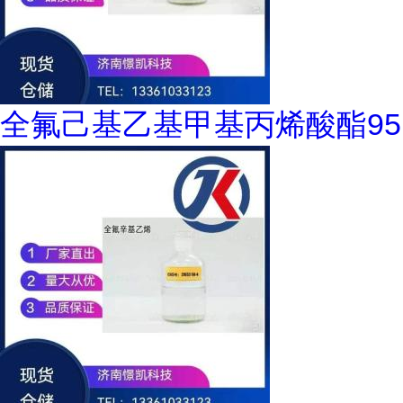
全氟己基乙基甲基丙烯酸酯95