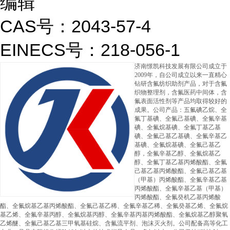
编辑
CAS号：2043-57-4
EINECS号：218-056-1
济南憬凯科技发展有限公司成立于
2009年，自公司成立以来一直精心
钻研含氟纺织助剂产品，对于含氟
织物整理剂，含氟医药中间体，含
氟表面活性剂等产品均取得较好的
成果。公司产品：五氟碘乙烷、全
氟丁基碘、全氟己基碘、全氟辛基
碘、全氟烷基碘、全氟丁基乙基
碘、全氟己基乙基碘、全氟辛基乙
基碘、全氟烷基碘、全氟己基乙
醇，全氟辛基乙醇、全氟烷基乙
醇、全氟丁基乙基丙烯酸酯、全氟
己基乙基丙烯酸酯、全氟己基乙基
（甲基）丙烯酸酯、全氟辛基乙基
丙烯酸酯、全氟辛基乙基（甲基）
丙烯酸酯、全氟癸机乙基丙烯酸
酯、全氟烷基乙基丙烯酸酯、全氟己基乙稀、全氟辛基乙稀、全氟癸基乙烯、全氟烷
基乙烯、全氟辛基丙醇、全氟烷基丙醇、全氟辛基丙基丙烯酸酯、全氟烷基乙醇聚氧
乙烯醚、全氟己基乙基三甲氧基硅烷、含氟流平剂、泡沫灭火剂。公司配备高等化工