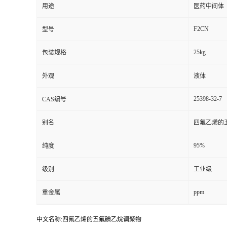
用途
医药中间体
F2CN
型号
25kg
包装规格
外观
液体
25398-32-7
CAS编号
别名
四氟乙烯的
95%
纯度
级别
工业级
ppm
重金属
中文名称:四氟乙烯的五氟碘乙烷调聚物