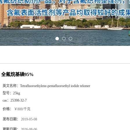
全氟烷基碘95%
英文名称：
Tetrafluoroethylene-pentafluoroethyl iodide telomer
型号：
25kg
cas：
25398-32-7
价格：
￥800/千克
发布日期：
2019-05-08
更新日期：
2026-08-06