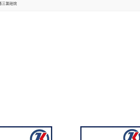
基三氯硅烷