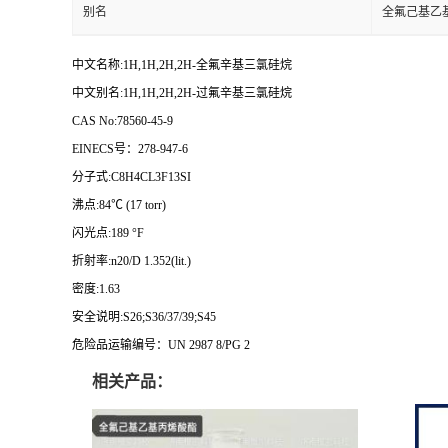
别名
全氟己基乙
中文名称:1H,1H,2H,2H-全氟辛基三氯硅烷
中文别名:1H,1H,2H,2H-过氟辛基三氯硅烷
CAS No:78560-45-9
EINECS号：278-947-6
分子式:C8H4CL3F13SI
沸点:84℃ (17 torr)
闪光点:189 °F
折射率:n20/D 1.352(lit.)
密度:1.63
安全说明:S26;S36/37/39;S45
危险品运输编号：UN 2987 8/PG 2
相关产品：