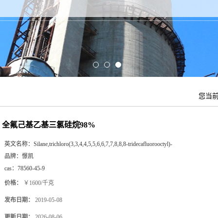
您当
全氟己基乙基三氯硅烷98%
英文名称：
Silane,trichloro(3,3,4,4,5,5,6,6,7,7,8,8,8-tridecafluorooctyl)-
品牌：
憬凯
cas：
78560-45-9
价格：
￥1600/千克
发布日期：
2019-05-08
更新日期：
2026-08-06